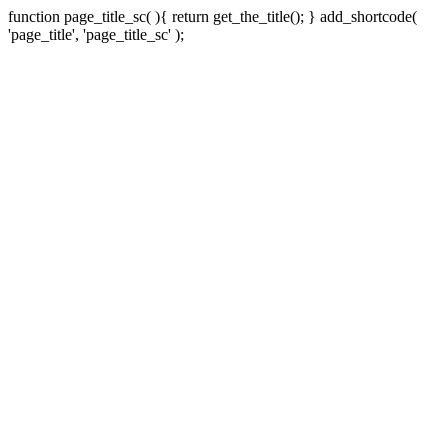
function page_title_sc( ){ return get_the_title(); } add_shortcode(
'page_title', 'page_title_sc' );